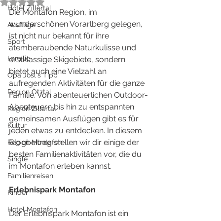
Mit NaN von 5 Sternen bewertet.
Hotel Zillertal
Die Montafon Region, im 
wunderschönen Vorarlberg gelegen, 
Ausflüge
ist nicht nur bekannt für ihre 
Sport
atemberaubende Naturkulisse und 
Familie
erstklassige Skigebiete, sondern 
bietet auch eine Vielzahl an 
Opa Josl´s Tipp
aufregenden Aktivitäten für die ganze 
Region Ötztal
Familie. Von abenteuerlichen Outdoor-
Abenteuern bis hin zu entspannten 
Region Zillertal
gemeinsamen Ausflügen gibt es für 
Kultur
jeden etwas zu entdecken. In diesem 
Blogbeitrag stellen wir dir einige der 
Region Montafon
besten Familienaktivitäten vor, die du 
Single
im Montafon erleben kannst.
Familienreisen
Erlebnispark Montafon
Kinder
Hotel Montafon
Der Erlebnispark Montafon ist ein 