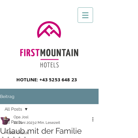
HOTLINE:
+43 5253 648 23
Beitrag
All Posts
Opa Josl
All Posts
21. Juni 2023
2 Min. Lesezeit
Urlaub mit der Familie
Hotel Ötztal