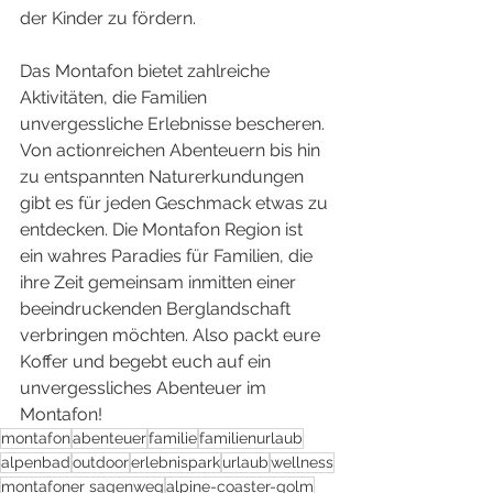
der Kinder zu fördern.
Das Montafon bietet zahlreiche 
Aktivitäten, die Familien 
unvergessliche Erlebnisse bescheren. 
Von actionreichen Abenteuern bis hin 
zu entspannten Naturerkundungen 
gibt es für jeden Geschmack etwas zu 
entdecken. Die Montafon Region ist 
ein wahres Paradies für Familien, die 
ihre Zeit gemeinsam inmitten einer 
beeindruckenden Berglandschaft 
verbringen möchten. Also packt eure 
Koffer und begebt euch auf ein 
unvergessliches Abenteuer im 
Montafon!
montafon
abenteuer
familie
familienurlaub
alpenbad
outdoor
erlebnispark
urlaub
wellness
montafoner sagenweg
alpine-coaster-golm