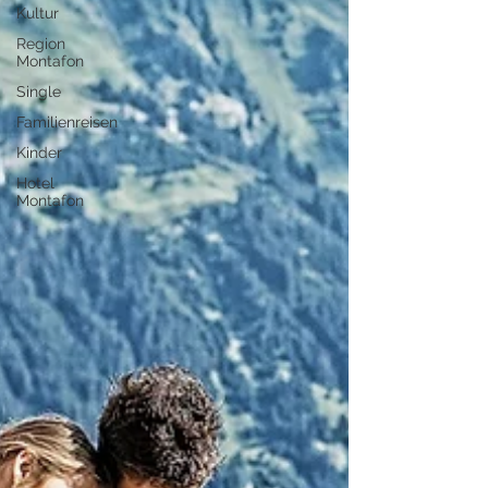
Kultur
Region
Montafon
Single
Familienreisen
Kinder
Hotel
Montafon