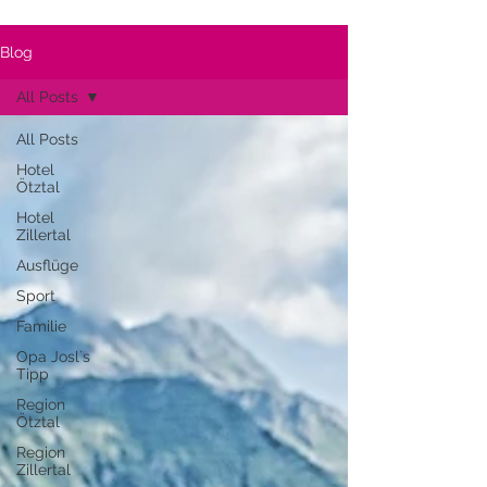
Blog
All Posts
All Posts
Hotel
Ötztal
Hotel
Zillertal
Ausflüge
Sport
Familie
Opa Josl´s
Tipp
Region
Ötztal
Region
Zillertal