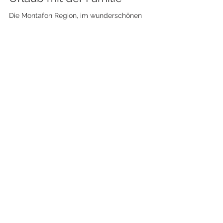
Opa Josl
21. Juni 2023
2 Min. Lesezeit
Urlaub mit der Familie
Die Montafon Region, im wunderschönen
Vorarlberg gelegen, ist nicht nur bekannt für ihre
atemberaubende Naturkulisse und erstklassige...