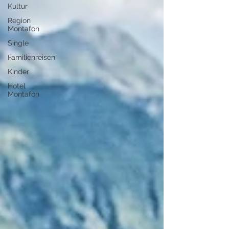
Kultur
Region
Montafon
Single
Familienreisen
Kinder
Hotel
Montafon