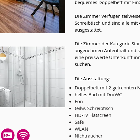
bequemes Doppelbett mit Einz
Die Zimmer verfügen teilweis
Schreibtisch und sind alle m
ausgestattet.
Die Zimmer der Kategorie Stan
angenehmen Aufenthalt und sin
eine preiswerte Unterkunft in
suchen.
Die Ausstattung:
Doppelbett mit 2 getrennten 
helles Bad mit Du/WC
Fön
teilw. Schreibtisch
HD-TV Flatscreen
Safe
WLAN
Nichtraucher