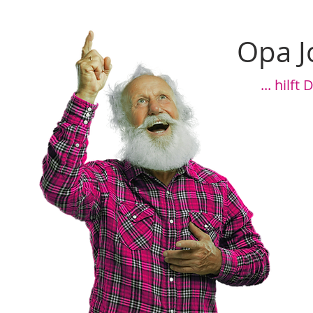
Opa J
... hilft