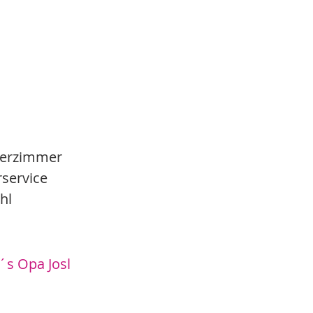
kerzimmer
service
hl
n´s Opa Josl