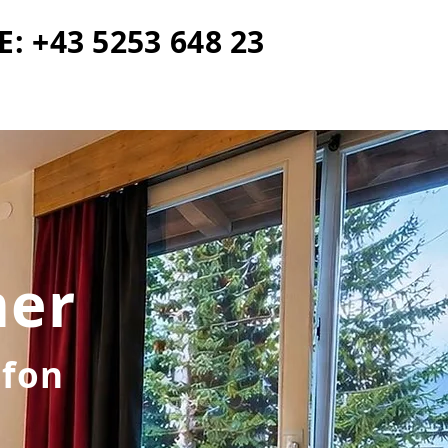
E: +43 5253 648 23
er
afon