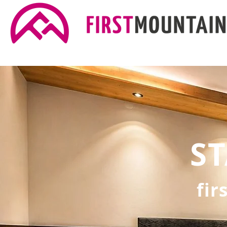
S
fir