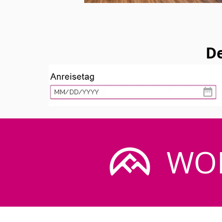
De
WO