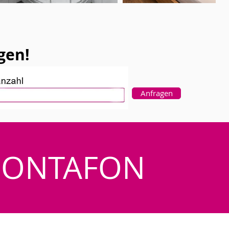
gen!
Anfragen
MONTAFON