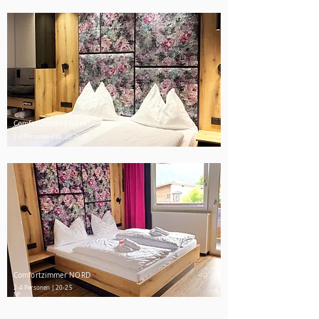
Comfortzimmer Nord
[ohne Balkon]
1-2 Personen | ca. 20-25 M²
Comfortzimmer NORD
2-4 Personen | 20-25
M²