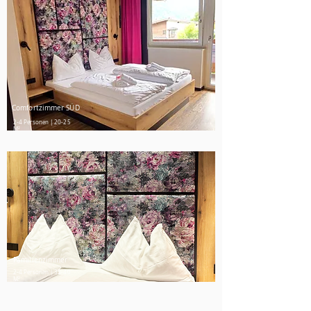
Comfortzimmer SÜD
2-4 Personen | 20-25
M²
Familienzimmer
2-4 Personen | 35-40
M²