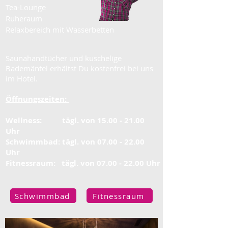
Tea-Lounge
Ruheraum
Relaxbereich mit Wasserbetten
Saunahandtücher und kuschelige
Bademäntel erhältst Du kostenfrei bei uns
im Hotel.
Öffnungszeiten:
Wellness: tägl. von 15.00 - 21.00
Uhr
Schwimmbad: tägl. von 07.00 - 22.00
Uhr
Fitnessraum: tägl. von 07.00 - 22.00 Uhr
Schwimmbad
Fitnessraum