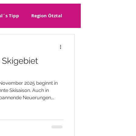
sl´s Tipp
Region Ötztal
nder
Hotel Montafon
Skigebiet
 November 2025 beginnt in
nte Skisaison. Auch in
 spannende Neuerungen,
formieren möchten.