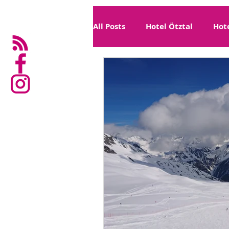
All Posts
Hotel Ötztal
Hote
Region Zillertal
Kultur