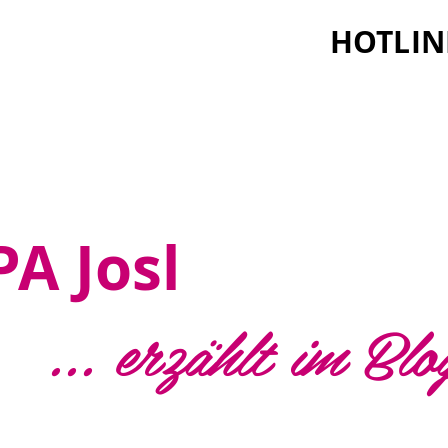
HOTLIN
A Josl
... erzählt im Blo