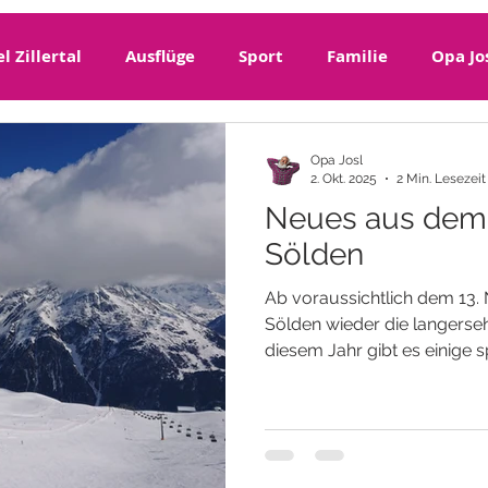
l Zillertal
Ausflüge
Sport
Familie
Opa Jo
Region Montafon
Single
Familienreisen
Ki
Opa Josl
2. Okt. 2025
2 Min. Lesezeit
Neues aus dem 
Sölden
Ab voraussichtlich dem 13.
Sölden wieder die langerseh
diesem Jahr gibt es einige
über die wir euch gerne in