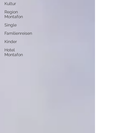
Kultur
Region
Montafon
Single
Familienreisen
Kinder
Hotel
Montafon